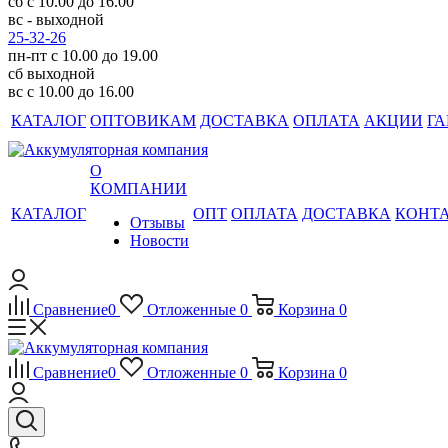
сб с 10.00 до 16.00
вс - выходной
25-32-26
пн-пт с 10.00 до 19.00
сб выходной
вс с 10.00 до 16.00
КАТАЛОГ
ОПТОВИКАМ
ДОСТАВКА
ОПЛАТА
АКЦИИ
ГА
О
КОМПАНИИ
КАТАЛОГ
ОПТ
ОПЛАТА
ДОСТАВКА
КОНТ
Отзывы
Новости
Сравнение
0
Отложенные
0
Корзина
0
Сравнение
0
Отложенные
0
Корзина
0