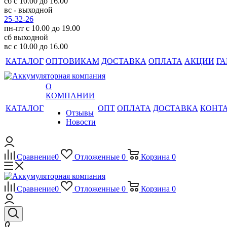
сб с 10.00 до 16.00
вс - выходной
25-32-26
пн-пт с 10.00 до 19.00
сб выходной
вс с 10.00 до 16.00
КАТАЛОГ
ОПТОВИКАМ
ДОСТАВКА
ОПЛАТА
АКЦИИ
ГА
О
КОМПАНИИ
КАТАЛОГ
ОПТ
ОПЛАТА
ДОСТАВКА
КОНТ
Отзывы
Новости
Сравнение
0
Отложенные
0
Корзина
0
Сравнение
0
Отложенные
0
Корзина
0