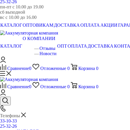
25-32-26
пн-пт с 10.00 до 19.00
сб выходной
вс с 10.00 до 16.00
КАТАЛОГ
ОПТОВИКАМ
ДОСТАВКА
ОПЛАТА
АКЦИИ
ГАР
О КОМПАНИИ
КАТАЛОГ
ОПТ
ОПЛАТА
ДОСТАВКА
КОНТ
Отзывы
Новости
Сравнение
0
Отложенные
0
Корзина
0
Сравнение
0
Отложенные
0
Корзина
0
Телефоны
33-10-33
25-32-26