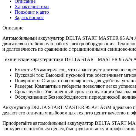
Описание
Характеристики
Подходит к авто
Задать вопрос
Описание
Автомобильный аккумулятор DELTA START MASTER 95 A/ч AGM
двигателя и стабильную работу электрооборудования. Техноло
и долговечность по сравнению с традиционными свинцово-ки
Технические характеристики DELTA START MASTER 95 A/ч 
Емкость: 95 ампер-часов, что гарантирует длительное вр
Пусковой ток: Высокий пусковой ток обеспечивает мгно
Полярность: Стандартная полярность для удобства устано
Размеры: Компактные габариты позволяют легко установ
Срок службы: Увеличенный срок эксплуатации благодар
Обслуживание: Без необходимости периодической доливки
Аккумулятор DELTA START MASTER 95 A/ч AGM идеально подхо
делают его отличным выбором для тех, кто ценит качество и э
Приобретайте автомобильный аккумулятор DELTA START MAST
конкурентоспособным ценам, быструю доставку и профессиона