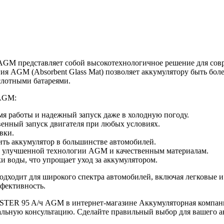
 представляет собой высокотехнологичное решение для совр
гия AGM (Absorbent Glass Mat) позволяет аккумулятору быть б
слотными батареями.
AGM:
емя работы и надежный запуск даже в холодную погоду.
венный запуск двигателя при любых условиях.
вки.
ить аккумулятор в большинстве автомобилей.
я улучшенной технологии AGM и качественным материалам.
 воды, что упрощает уход за аккумулятором.
дит для широкого спектра автомобилей, включая легковые и 
ффективность.
ER 95 A/ч AGM в интернет-магазине Аккумуляторная компани
льную консультацию. Сделайте правильный выбор для вашего а