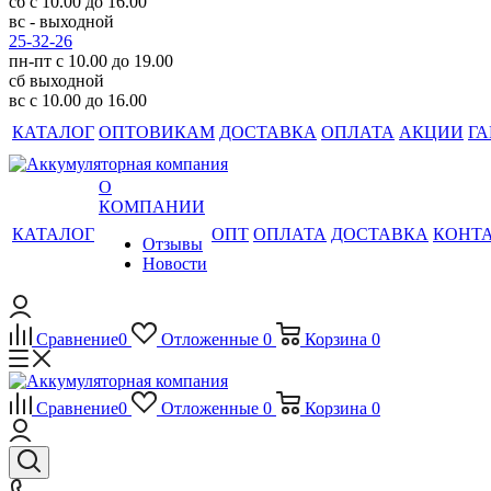
сб с 10.00 до 16.00
вс - выходной
25-32-26
пн-пт с 10.00 до 19.00
сб выходной
вс с 10.00 до 16.00
КАТАЛОГ
ОПТОВИКАМ
ДОСТАВКА
ОПЛАТА
АКЦИИ
ГА
О
КОМПАНИИ
КАТАЛОГ
ОПТ
ОПЛАТА
ДОСТАВКА
КОНТ
Отзывы
Новости
Сравнение
0
Отложенные
0
Корзина
0
Сравнение
0
Отложенные
0
Корзина
0