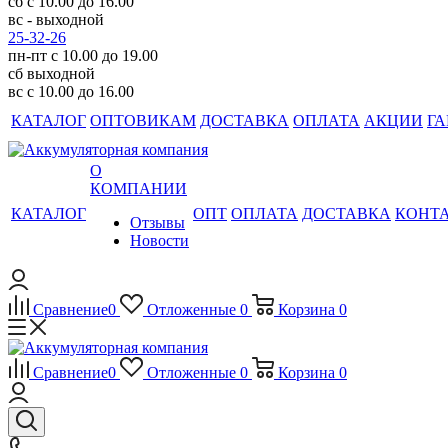
сб с 10.00 до 16.00
вс - выходной
25-32-26
пн-пт с 10.00 до 19.00
сб выходной
вс с 10.00 до 16.00
КАТАЛОГ
ОПТОВИКАМ
ДОСТАВКА
ОПЛАТА
АКЦИИ
ГА
О
КОМПАНИИ
КАТАЛОГ
ОПТ
ОПЛАТА
ДОСТАВКА
КОНТ
Отзывы
Новости
Сравнение
0
Отложенные
0
Корзина
0
Сравнение
0
Отложенные
0
Корзина
0