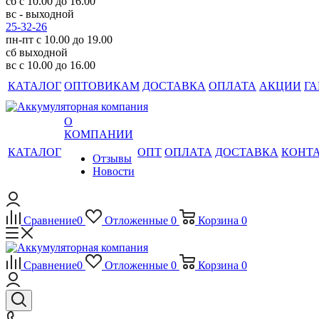
сб с 10.00 до 16.00
вс - выходной
25-32-26
пн-пт с 10.00 до 19.00
сб выходной
вс с 10.00 до 16.00
КАТАЛОГ
ОПТОВИКАМ
ДОСТАВКА
ОПЛАТА
АКЦИИ
ГА
О
КОМПАНИИ
КАТАЛОГ
ОПТ
ОПЛАТА
ДОСТАВКА
КОНТ
Отзывы
Новости
Сравнение
0
Отложенные
0
Корзина
0
Сравнение
0
Отложенные
0
Корзина
0