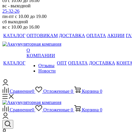
сб с 10.00 до 16.00
вс - выходной
25-32-26
пн-пт с 10.00 до 19.00
сб выходной
вс с 10.00 до 16.00
КАТАЛОГ
ОПТОВИКАМ
ДОСТАВКА
ОПЛАТА
АКЦИИ
ГА
О
КОМПАНИИ
КАТАЛОГ
ОПТ
ОПЛАТА
ДОСТАВКА
КОНТ
Отзывы
Новости
Сравнение
0
Отложенные
0
Корзина
0
Сравнение
0
Отложенные
0
Корзина
0