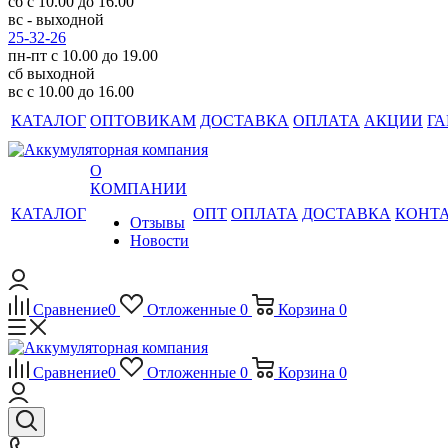
сб с 10.00 до 16.00
вс - выходной
25-32-26
пн-пт с 10.00 до 19.00
сб выходной
вс с 10.00 до 16.00
КАТАЛОГ
ОПТОВИКАМ
ДОСТАВКА
ОПЛАТА
АКЦИИ
ГА
О
КОМПАНИИ
КАТАЛОГ
ОПТ
ОПЛАТА
ДОСТАВКА
КОНТ
Отзывы
Новости
Сравнение
0
Отложенные
0
Корзина
0
Сравнение
0
Отложенные
0
Корзина
0