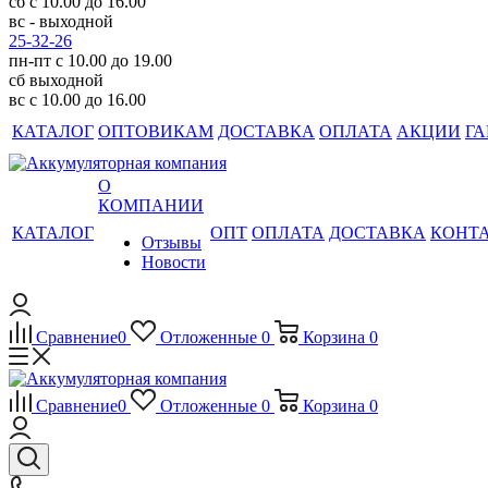
сб с 10.00 до 16.00
вс - выходной
25-32-26
пн-пт с 10.00 до 19.00
сб выходной
вс с 10.00 до 16.00
КАТАЛОГ
ОПТОВИКАМ
ДОСТАВКА
ОПЛАТА
АКЦИИ
ГА
О
КОМПАНИИ
КАТАЛОГ
ОПТ
ОПЛАТА
ДОСТАВКА
КОНТ
Отзывы
Новости
Сравнение
0
Отложенные
0
Корзина
0
Сравнение
0
Отложенные
0
Корзина
0