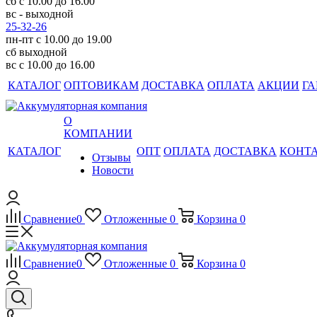
сб с 10.00 до 16.00
вс - выходной
25-32-26
пн-пт с 10.00 до 19.00
сб выходной
вс с 10.00 до 16.00
КАТАЛОГ
ОПТОВИКАМ
ДОСТАВКА
ОПЛАТА
АКЦИИ
ГА
О
КОМПАНИИ
КАТАЛОГ
ОПТ
ОПЛАТА
ДОСТАВКА
КОНТ
Отзывы
Новости
Сравнение
0
Отложенные
0
Корзина
0
Сравнение
0
Отложенные
0
Корзина
0