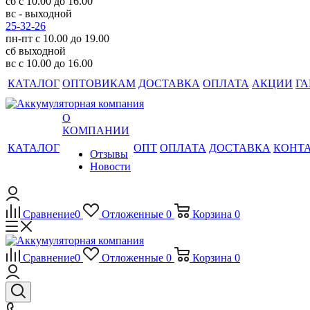
сб с 10.00 до 16.00
вс - выходной
25-32-26
пн-пт с 10.00 до 19.00
сб выходной
вс с 10.00 до 16.00
КАТАЛОГ
ОПТОВИКАМ
ДОСТАВКА
ОПЛАТА
АКЦИИ
ГА
О
КОМПАНИИ
КАТАЛОГ
ОПТ
ОПЛАТА
ДОСТАВКА
КОНТ
Отзывы
Новости
Сравнение
0
Отложенные
0
Корзина
0
Сравнение
0
Отложенные
0
Корзина
0